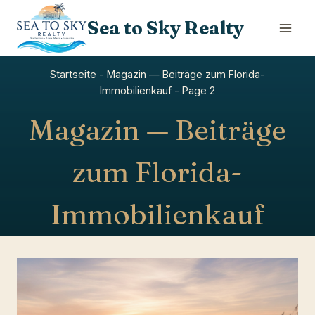
Skip
Sea to Sky Realty
to
content
Startseite
-
Magazin — Beiträge zum Florida-
Immobilienkauf
-
Page 2
Magazin — Beiträge
zum Florida-
Immobilienkauf