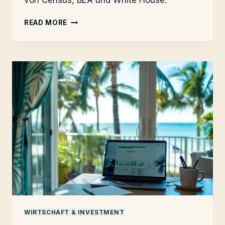
von Census, BEA und White House.
FLORIDA-
READ MORE
BOOM:
600
MRD.
$
RESHORING-
WELLE
WIRTSCHAFT & INVESTMENT