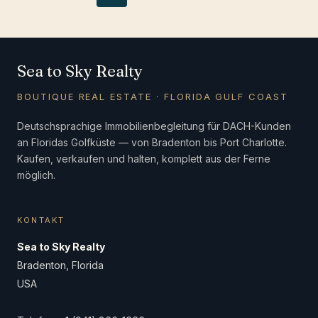
navigation
Page
Page
Sea to Sky Realty
BOUTIQUE REAL ESTATE · FLORIDA GULF COAST
Deutschsprachige Immobilienbegleitung für DACH-Kunden
an Floridas Golfküste — von Bradenton bis Port Charlotte.
Kaufen, verkaufen und halten, komplett aus der Ferne
möglich.
KONTAKT
Sea to Sky Realty
Bradenton, Florida
USA