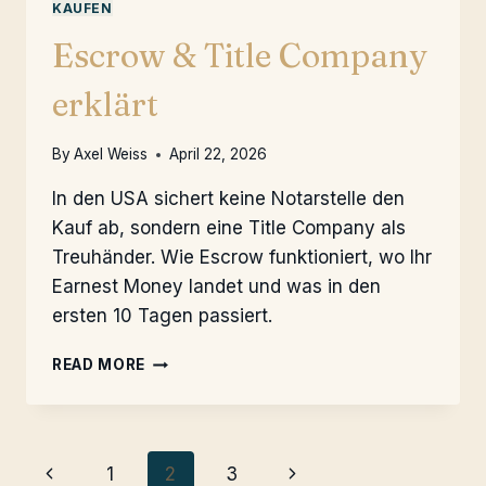
KAUFEN
Escrow & Title Company
erklärt
By
Axel Weiss
April 22, 2026
In den USA sichert keine Notarstelle den
Kauf ab, sondern eine Title Company als
Treuhänder. Wie Escrow funktioniert, wo Ihr
Earnest Money landet und was in den
ersten 10 Tagen passiert.
ESCROW
READ MORE
&
TITLE
COMPANY
ERKLÄRT
Page
Previous
Next
1
2
3