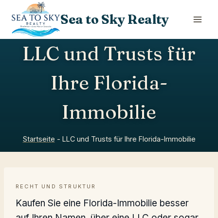
Skip
Sea to Sky Realty
to
content
LLC und Trusts für
Ihre Florida-
Immobilie
Startseite
-
LLC und Trusts für Ihre Florida-Immobilie
RECHT UND STRUKTUR
Kaufen Sie eine Florida-Immobilie besser
auf Ihren Namen, über eine LLC oder sogar