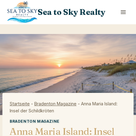
Skip
Sea to Sky Realty
to
content
Startseite
-
Bradenton Magazine
-
Anna Maria Island:
Insel der Schildkröten
BRADENTON MAGAZINE
Anna Maria Island: Insel