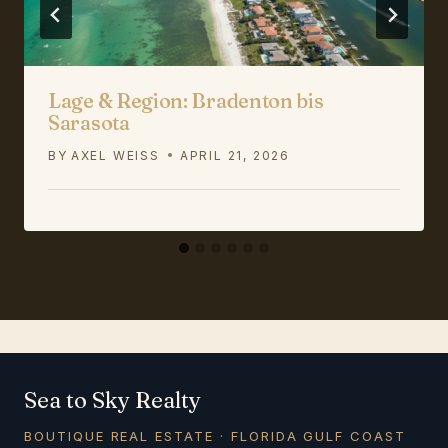
Lage & Region: Bradenton bis
Sarasota
BY
AXEL WEISS
APRIL 21, 2026
Sea to Sky Realty
BOUTIQUE REAL ESTATE · FLORIDA GULF COAST