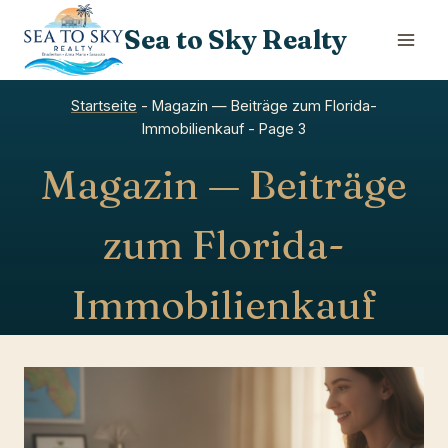
Skip
Sea to Sky Realty
to
content
Startseite
-
Magazin — Beiträge zum Florida-
Immobilienkauf
-
Page 3
Magazin — Beiträge
zum Florida-
Immobilienkauf