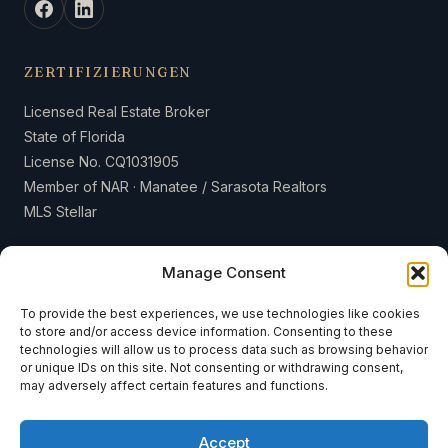
ZERTIFIZIERUNGEN
Licensed Real Estate Broker
State of Florida
License No. CQ1031905
Member of NAR · Manatee / Sarasota Realtors
MLS Stellar
Manage Consent
To provide the best experiences, we use technologies like cookies
to store and/or access device information. Consenting to these
© 2026 Weiss & Weiss International LLC · Sea to Sky Realty · Alle
technologies will allow us to process data such as browsing behavior
Rechte vorbehalten.
or unique IDs on this site. Not consenting or withdrawing consent,
may adversely affect certain features and functions.
Über uns
Blog
Kontakt
Verkaufen
Impressum
Datenschutzerklärung
Accept