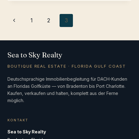
PER
E-
MAIL
Page
Previous
1
2
3
navigation
Page
Sea to Sky Realty
BOUTIQUE REAL ESTATE · FLORIDA GULF COAST
Deutschsprachige Immobilienbegleitung für DACH-Kunden
an Floridas Golfküste — von Bradenton bis Port Charlotte.
Kaufen, verkaufen und halten, komplett aus der Ferne
möglich.
KONTAKT
Sea to Sky Realty