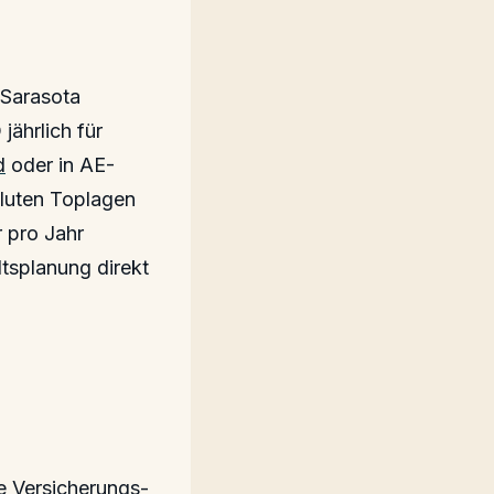
 Sarasota
ährlich für
d
oder in AE-
oluten Toplagen
 pro Jahr
tsplanung direkt
he Versicherungs-