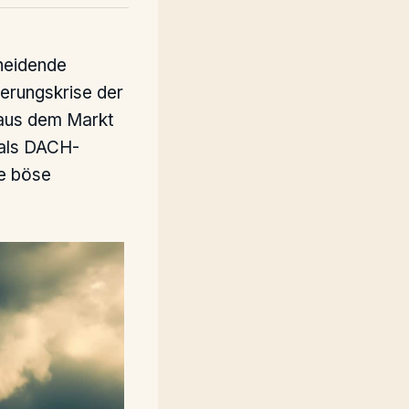
cheidende
herungskrise der
 aus dem Markt
 als DACH-
ne böse