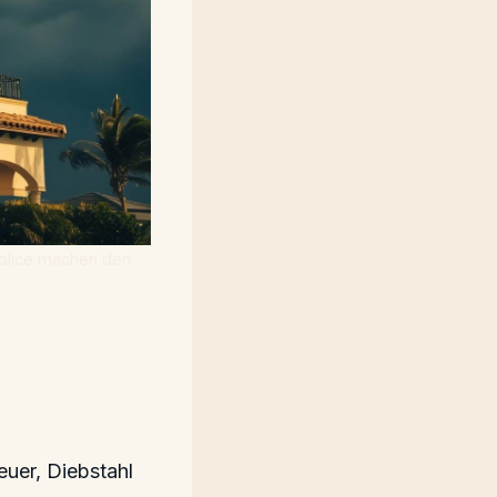
 Police machen den
euer, Diebstahl