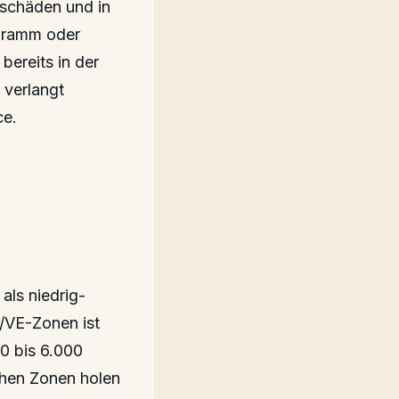
mschäden und in
ogramm oder
bereits in der
 verlangt
ce.
als niedrig-
E/VE-Zonen ist
00 bis 6.000
schen Zonen holen