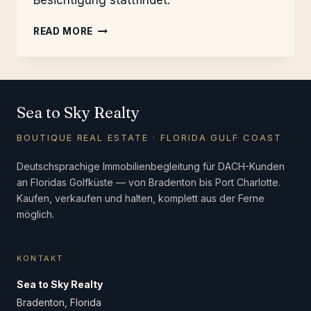
Besichtigung stattfindet.
WOHNEN,
READ MORE
VERMIETEN
ODER
RENDITE?
Sea to Sky Realty
BOUTIQUE REAL ESTATE · FLORIDA GULF COAST
Deutschsprachige Immobilienbegleitung für DACH-Kunden
an Floridas Golfküste — von Bradenton bis Port Charlotte.
Kaufen, verkaufen und halten, komplett aus der Ferne
möglich.
KONTAKT
Sea to Sky Realty
Bradenton, Florida