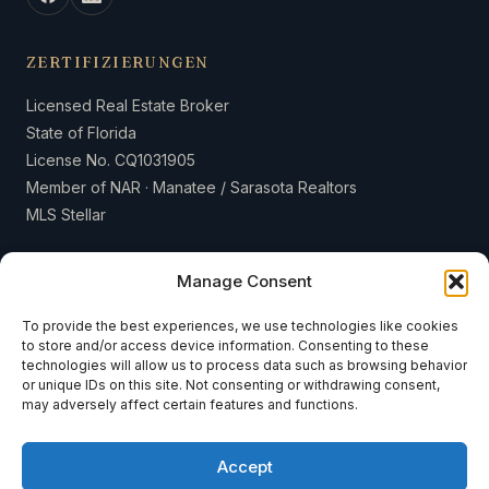
ZERTIFIZIERUNGEN
Licensed Real Estate Broker
State of Florida
License No. CQ1031905
Member of NAR · Manatee / Sarasota Realtors
MLS Stellar
Manage Consent
To provide the best experiences, we use technologies like cookies
to store and/or access device information. Consenting to these
© 2026 Weiss & Weiss International LLC · Sea to Sky Realty · Alle
technologies will allow us to process data such as browsing behavior
Rechte vorbehalten.
or unique IDs on this site. Not consenting or withdrawing consent,
may adversely affect certain features and functions.
Über uns
Blog
Kontakt
Verkaufen
Impressum
Datenschutzerklärung
Accept