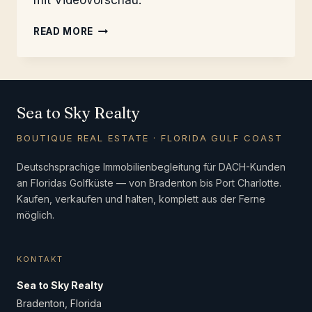
mit Videovorschau.
SCHLUSS
READ MORE
MIT
50
BESICHTIGUNGEN
Sea to Sky Realty
BOUTIQUE REAL ESTATE · FLORIDA GULF COAST
Deutschsprachige Immobilienbegleitung für DACH-Kunden
an Floridas Golfküste — von Bradenton bis Port Charlotte.
Kaufen, verkaufen und halten, komplett aus der Ferne
möglich.
KONTAKT
Sea to Sky Realty
Bradenton, Florida