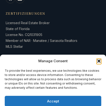
ZERTIFIZIERUNGEN
Licensed Real Estate Broker
State of Florida
License No. CQ1031905
Member of NAR · Manatee / Sarasota Realtors
MLS Stellar
Manage Consent
To provide the best experiences, we use technologies like cookies
to store and/or access device information. Consenting to these
© 2026 Weiss & Weiss International LLC · Sea to Sky Realty · Alle
technologies will allow us to process data such as browsing behavior
Rechte vorbehalten.
or unique IDs on this site. Not consenting or withdrawing consent,
may adversely affect certain features and functions.
Über uns
Blog
Kontakt
Verkaufen
Impressum
Datenschutzerklärung
Accept