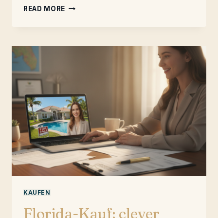
HOME
READ MORE
INSPECTION:
DIESE
MÄNGEL
KOSTEN
KAUFEN
Florida-Kauf: clever