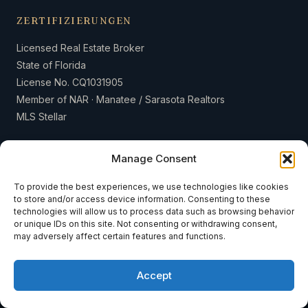
ZERTIFIZIERUNGEN
Licensed Real Estate Broker
State of Florida
License No. CQ1031905
Member of NAR · Manatee / Sarasota Realtors
MLS Stellar
Manage Consent
To provide the best experiences, we use technologies like cookies
to store and/or access device information. Consenting to these
© 2026 Weiss & Weiss International LLC · Sea to Sky Realty · Alle
technologies will allow us to process data such as browsing behavior
Rechte vorbehalten.
or unique IDs on this site. Not consenting or withdrawing consent,
may adversely affect certain features and functions.
Über uns
Blog
Kontakt
Verkaufen
Impressum
Datenschutzerklärung
Accept