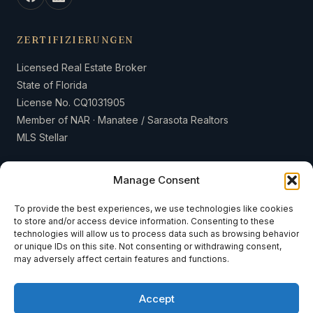
ZERTIFIZIERUNGEN
Licensed Real Estate Broker
State of Florida
License No. CQ1031905
Member of NAR · Manatee / Sarasota Realtors
MLS Stellar
Manage Consent
To provide the best experiences, we use technologies like cookies
to store and/or access device information. Consenting to these
© 2026 Weiss & Weiss International LLC · Sea to Sky Realty · Alle
technologies will allow us to process data such as browsing behavior
Rechte vorbehalten.
or unique IDs on this site. Not consenting or withdrawing consent,
may adversely affect certain features and functions.
Über uns
Blog
Kontakt
Verkaufen
Impressum
Datenschutzerklärung
Accept