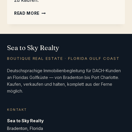
zu kaufen.
FLORIDA-
READ MORE
KAUF:
CLEVER
VERHANDELN
Sea to Sky Realty
BOUTIQUE REAL ESTATE · FLORIDA GULF COAST
Deutschsprachige Immobilienbegleitung für DACH-Kunden
an Floridas Golfküste — von Bradenton bis Port Charlotte.
Kaufen, verkaufen und halten, komplett aus der Ferne
möglich.
KONTAKT
Sea to Sky Realty
Bradenton, Florida