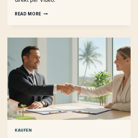
direkt per Video.
CLOSING
READ MORE
DAY:
EIGENTUM
AUS
DEUTSCHLAND
KAUFEN