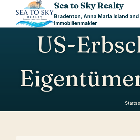
Skip
Sea to Sky Realty
to
Bradenton, Anna Maria Island and
content
Immobilienmakler
US-Erbsch
Eigentümer
Startse