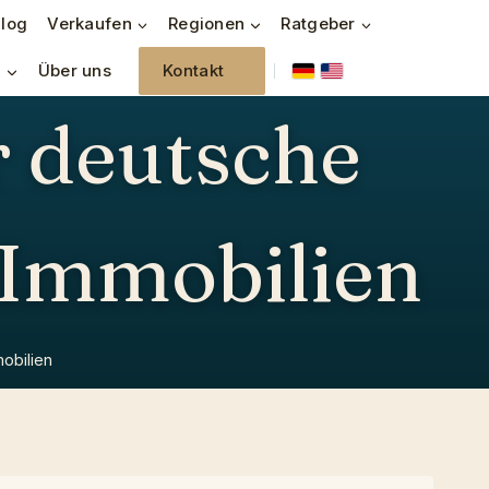
log
Verkaufen
Regionen
Ratgeber
n
Über uns
Kontakt
r deutsche
-Immobilien
obilien